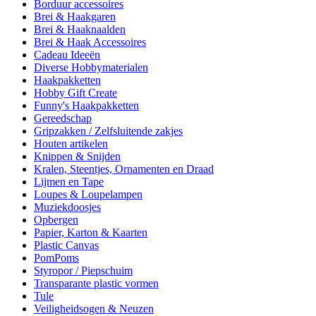
Borduur accessoires
Brei & Haakgaren
Brei & Haaknaalden
Brei & Haak Accessoires
Cadeau Ideeën
Diverse Hobbymaterialen
Haakpakketten
Hobby Gift Create
Funny's Haakpakketten
Gereedschap
Gripzakken / Zelfsluitende zakjes
Houten artikelen
Knippen & Snijden
Kralen, Steentjes, Ornamenten en Draad
Lijmen en Tape
Loupes & Loupelampen
Muziekdoosjes
Opbergen
Papier, Karton & Kaarten
Plastic Canvas
PomPoms
Styropor / Piepschuim
Transparante plastic vormen
Tule
Veiligheidsogen & Neuzen