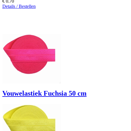
€ 0.70
Details / Bestellen
Vouwelastiek Fuchsia 50 cm
20mm breed
€ 0.70
Details / Bestellen