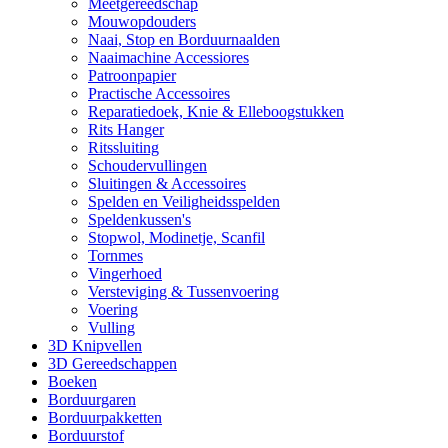
Meetgereedschap
Mouwopdouders
Naai, Stop en Borduurnaalden
Naaimachine Accessiores
Patroonpapier
Practische Accessoires
Reparatiedoek, Knie & Elleboogstukken
Rits Hanger
Ritssluiting
Schoudervullingen
Sluitingen & Accessoires
Spelden en Veiligheidsspelden
Speldenkussen's
Stopwol, Modinetje, Scanfil
Tornmes
Vingerhoed
Versteviging & Tussenvoering
Voering
Vulling
3D Knipvellen
3D Gereedschappen
Boeken
Borduurgaren
Borduurpakketten
Borduurstof