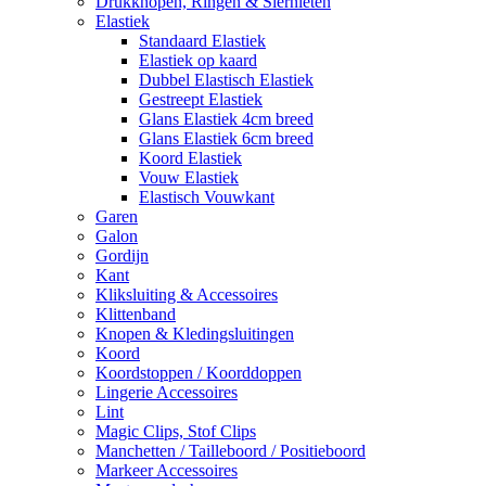
Drukknopen, Ringen & Siernieten
Elastiek
Standaard Elastiek
Elastiek op kaard
Dubbel Elastisch Elastiek
Gestreept Elastiek
Glans Elastiek 4cm breed
Glans Elastiek 6cm breed
Koord Elastiek
Vouw Elastiek
Elastisch Vouwkant
Garen
Galon
Gordijn
Kant
Kliksluiting & Accessoires
Klittenband
Knopen & Kledingsluitingen
Koord
Koordstoppen / Koorddoppen
Lingerie Accessoires
Lint
Magic Clips, Stof Clips
Manchetten / Tailleboord / Positieboord
Markeer Accessoires