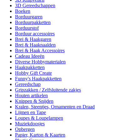
3D Gereedschappen
Boeken
Borduurgaren
Borduurpakketten
Borduurstof
Borduur accessoires
Brei & Haakgaren
Brei & Haaknaalden
Brei & Haak Accessoires
Cadeau Ideeën
Diverse Hobbymaterialen
Haakpakketten
Hobby Gift Create
Funny's Haakpakketten
Gereedschap
Gripzakken / Zelfsluitende zakjes
Houten artikelen
Knippen & Snijden
Kralen, Steentjes, Ornamenten en Draad
Lijmen en Tape
Loupes & Loupelampen
Muziekdoosjes
Opbergen
Papier, Karton & Kaarten