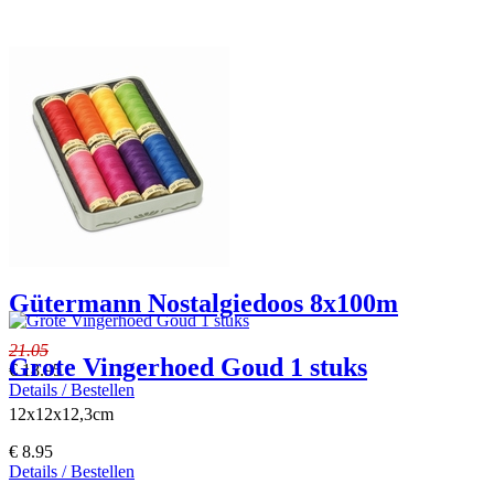
Gütermann Nostalgiedoos 8x100m
21.05
Grote Vingerhoed Goud 1 stuks
€ 18.95
Details / Bestellen
12x12x12,3cm
€ 8.95
Details / Bestellen