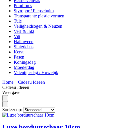
Plastic Canvas
PomPoms
Styropor / Piepschuim
Transparante plastic vormen
Tule
Veiligheidsogen & Neuzen
Verf & Inkt
Vilt
Halloween
Sinterklaas
Kerst
Pasen
Koningsdag
Moederdag
Valentijnsdag / Huwelijk
Home
Cadeau Ideeën
Cadeau Ideeën
Weergave
Sorteer op:
Luxe borduurschaar 10cm