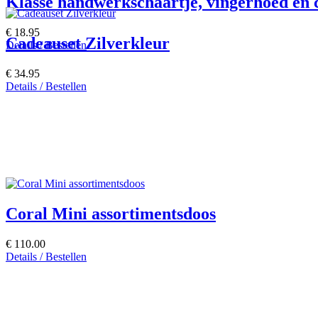
Klassé handwerkschaartje, vingerhoed en 
€ 18.95
Cadeauset Zilverkleur
Details / Bestellen
€ 34.95
Details / Bestellen
Coral Mini assortimentsdoos
€ 110.00
Details / Bestellen