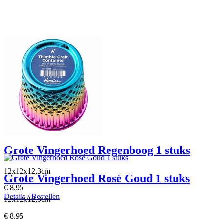
Grote Vingerhoed Regenboog 1 stuks
12x12x12,3cm
Grote Vingerhoed Rosé Goud 1 stuks
€ 8.95
Details / Bestellen
12x12x12,3cm
€ 8.95