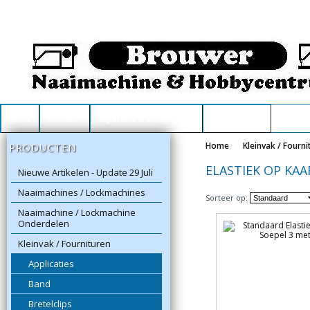
Home
Contact
Reparatie & Onderhoud
Winkelwagen
Home
Kleinvak / Fourni
PRODUCTEN
ELASTIEK OP KAA
Nieuwe Artikelen - Update 29 Juli
Naaimachines / Lockmachines
Sorteer op:
Naaimachine / Lockmachine
Onderdelen
Kleinvak / Fournituren
Applicaties
Band
Bretelclips