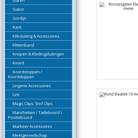
Garen
Galon
Gordijn
Kant
Kliksluiting & Accessoires
Klittenband
Knopen & Kledingsluitingen
Koord
Koordstoppen /
Koorddoppen
Lingerie Accessoires
Lint
Magic Clips, Stof Clips
Manchetten / Tailleboord /
Positieboord
Markeer Accessoires
Meetgereedschap