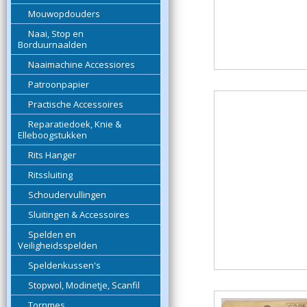
Mouwopdouders
Naai, Stop en
Borduurnaalden
Naaimachine Accessiores
Patroonpapier
Practische Accessoires
Reparatiedoek, Knie &
Elleboogstukken
Rits Hanger
Ritssluiting
Schoudervullingen
Sluitingen & Accessoires
Spelden en
Veiligheidsspelden
Speldenkussen's
Stopwol, Modinetje, Scanfil
Tornmes