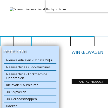
Voor het goed functioneren van dez
Dit heeft
geen
schadelijke gevolgen vo
Home
Contact
Reparatie & Onderhoud
Winkelwagen
PRODUCTEN
WINKELWAGEN
Nieuwe Artikelen - Update 29 Juli
Naaimachines / Lockmachines
Naaimachine / Lockmachine
Onderdelen
AANTAL
PRODUCT
Kleinvak / Fournituren
3D Knipvellen
3D Gereedschappen
Boeken