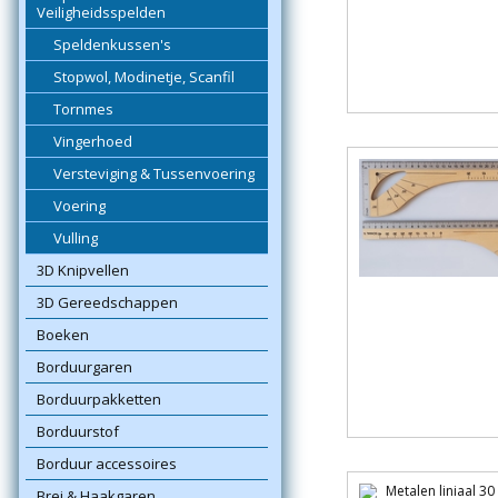
Veiligheidsspelden
Speldenkussen's
Stopwol, Modinetje, Scanfil
Tornmes
Vingerhoed
Versteviging & Tussenvoering
Voering
Vulling
3D Knipvellen
3D Gereedschappen
Boeken
Borduurgaren
Borduurpakketten
Borduurstof
Borduur accessoires
Brei & Haakgaren