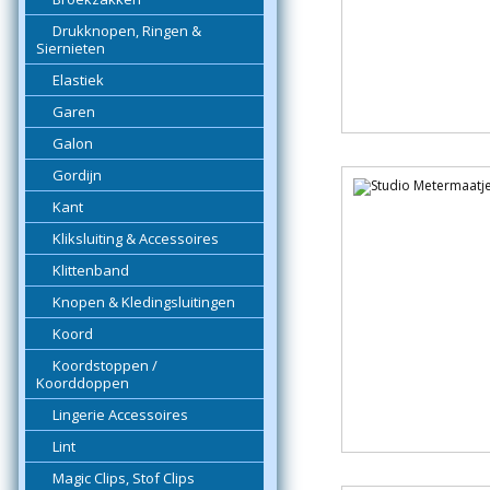
Drukknopen, Ringen &
Siernieten
Elastiek
Garen
Galon
Gordijn
Kant
Kliksluiting & Accessoires
Klittenband
Knopen & Kledingsluitingen
Koord
Koordstoppen /
Koorddoppen
Lingerie Accessoires
Lint
Magic Clips, Stof Clips