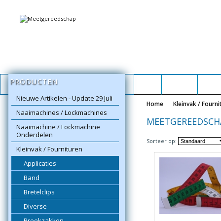
PRODUCTEN
Home
Contact
Repar
Nieuwe Artikelen - Update 29 Juli
Home
Kleinvak / Fourni
Naaimachines / Lockmachines
MEETGEREEDSCH
Naaimachine / Lockmachine
Onderdelen
Sorteer op:
Kleinvak / Fournituren
Applicaties
Band
Bretelclips
Diverse
Broekzakken