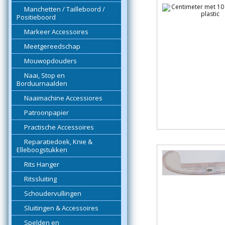
Manchetten / Tailleboord /
Positieboord
Markeer Accessoires
Meetgereedschap
Mouwopdouders
Naai, Stop en
Borduurnaalden
Naaimachine Accessiores
Patroonpapier
Practische Accessoires
Reparatiedoek, Knie &
Elleboogstukken
Rits Hanger
Ritssluiting
Schoudervullingen
Sluitingen & Accessoires
Spelden en