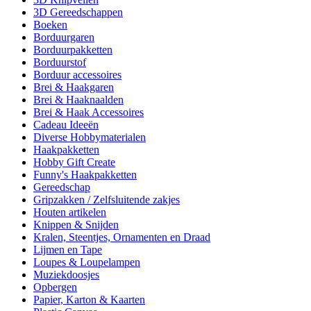
3D Gereedschappen
Boeken
Borduurgaren
Borduurpakketten
Borduurstof
Borduur accessoires
Brei & Haakgaren
Brei & Haaknaalden
Brei & Haak Accessoires
Cadeau Ideeën
Diverse Hobbymaterialen
Haakpakketten
Hobby Gift Create
Funny's Haakpakketten
Gereedschap
Gripzakken / Zelfsluitende zakjes
Houten artikelen
Knippen & Snijden
Kralen, Steentjes, Ornamenten en Draad
Lijmen en Tape
Loupes & Loupelampen
Muziekdoosjes
Opbergen
Papier, Karton & Kaarten