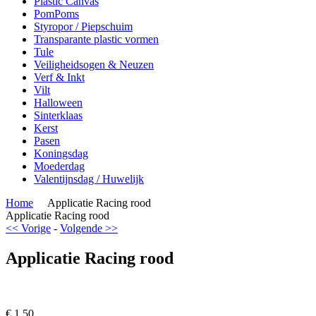
Plastic Canvas
PomPoms
Styropor / Piepschuim
Transparante plastic vormen
Tule
Veiligheidsogen & Neuzen
Verf & Inkt
Vilt
Halloween
Sinterklaas
Kerst
Pasen
Koningsdag
Moederdag
Valentijnsdag / Huwelijk
Home
Applicatie Racing rood
Applicatie Racing rood
<< Vorige
-
Volgende >>
Applicatie Racing rood
€
1.50