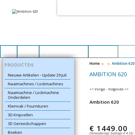
Voor het goed functioneren van dez
Dit heeft
geen
schadelijke gevolgen vo
Home
Contact
Reparatie & Onderhoud
Winkelwagen
Home
Ambition 620
PRODUCTEN
AMBITION 620
Nieuwe Artikelen - Update 29 Juli
Naaimachines / Lockmachines
<< Vorige
-
Volgende >>
Naaimachine / Lockmachine
Onderdelen
Ambition 620
Kleinvak / Fournituren
3D Knipvellen
3D Gereedschappen
€
1449.00
Boeken
(Verwijderings bijdrage € 4.55)