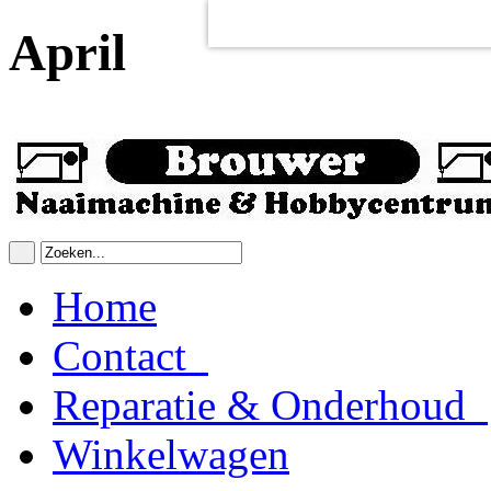
Voor het goed functioneren van de
Dit heeft
geen
schadelijke gevolgen v
April
Home
Contact
Reparatie & Onderhoud
Winkelwagen