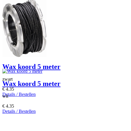
bruin
€ 4.35
Details / Bestellen
Wax koord 5 meter
zwart
Wax koord 5 meter
€ 4.35
Details / Bestellen
wit
€ 4.35
Details / Bestellen