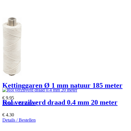
Kettinggaren Ø 1 mm natuur 185 meter
€ 9.95
Rol verzilverd draad 0.4 mm 20 meter
Details / Bestellen
€ 4.30
Details / Bestellen