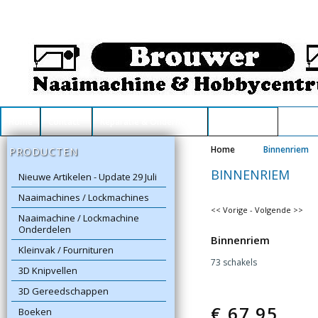
Home
Contact
Reparatie & Onderhoud
Winkelwagen
Home
Binnenriem
PRODUCTEN
BINNENRIEM
Nieuwe Artikelen - Update 29 Juli
Naaimachines / Lockmachines
<< Vorige
-
Volgende >>
Naaimachine / Lockmachine
Onderdelen
Binnenriem
Kleinvak / Fournituren
73 schakels
3D Knipvellen
3D Gereedschappen
€
67.95
Boeken