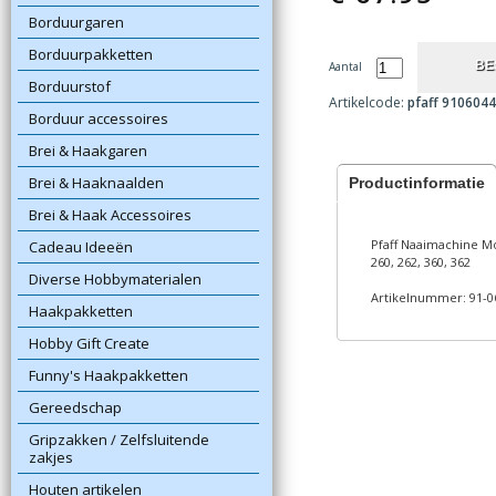
Borduurgaren
Borduurpakketten
Aantal
Borduurstof
Artikelcode:
pfaff 910604
Borduur accessoires
Brei & Haakgaren
Brei & Haaknaalden
Productinformatie
Brei & Haak Accessoires
Pfaff Naaimachine M
Cadeau Ideeën
260, 262, 360, 362
Diverse Hobbymaterialen
Artikelnummer: 91-0
Haakpakketten
Hobby Gift Create
Funny's Haakpakketten
Gereedschap
Gripzakken / Zelfsluitende
zakjes
Houten artikelen