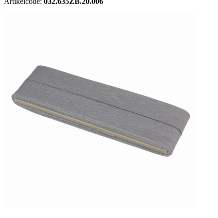
Artikelcode:
032.635ZB.20.006