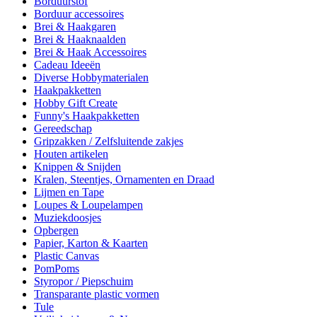
Borduurstof
Borduur accessoires
Brei & Haakgaren
Brei & Haaknaalden
Brei & Haak Accessoires
Cadeau Ideeën
Diverse Hobbymaterialen
Haakpakketten
Hobby Gift Create
Funny's Haakpakketten
Gereedschap
Gripzakken / Zelfsluitende zakjes
Houten artikelen
Knippen & Snijden
Kralen, Steentjes, Ornamenten en Draad
Lijmen en Tape
Loupes & Loupelampen
Muziekdoosjes
Opbergen
Papier, Karton & Kaarten
Plastic Canvas
PomPoms
Styropor / Piepschuim
Transparante plastic vormen
Tule