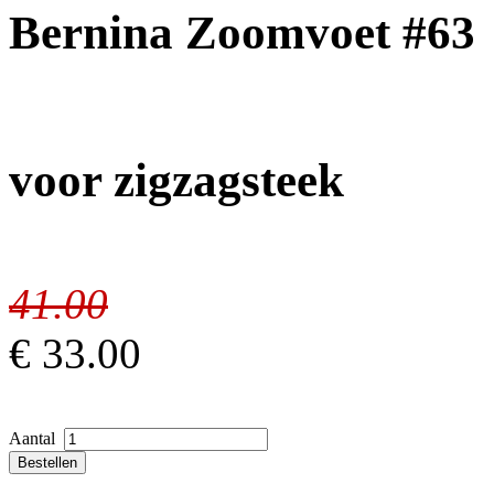
Bernina Zoomvoet #63
voor zigzagsteek
41.00
€
33.00
Aantal