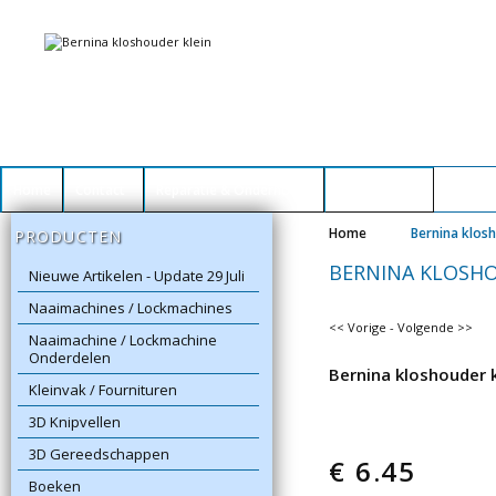
Home
Contact
Reparatie & Onderhoud
Winkelwagen
Home
Bernina klosh
PRODUCTEN
BERNINA KLOSHO
Nieuwe Artikelen - Update 29 Juli
Naaimachines / Lockmachines
<< Vorige
-
Volgende >>
Naaimachine / Lockmachine
Onderdelen
Bernina kloshouder k
Kleinvak / Fournituren
3D Knipvellen
3D Gereedschappen
€
6.45
Boeken