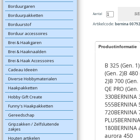
Borduurgaren
Aantal
Borduurpakketten
Artikelcode:
bernina 00792
Borduurstof
Borduur accessoires
Brei & Haakgaren
Productinformatie
Brei & Haaknaalden
Brei & Haak Accessoires
B 325 (Gen. 1
Cadeau Ideeën
(Gen. 2)B 480
Diverse Hobbymaterialen
2)B 700 (Gen.
Haakpakketten
QE PRO (Gen. 
330BERNINA 
Hobby Gift Create
555BERNINA 
Funny's Haakpakketten
720BERNINA 
Gereedschap
PLUSBERNINA 
Gripzakken / Zelfsluitende
180BERNINA 
zakjes
aurora 450
Houten artikelen