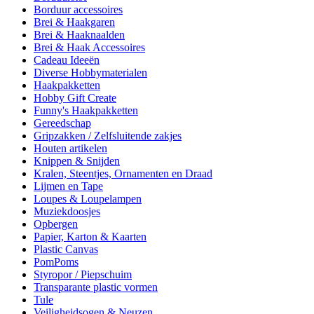
Borduur accessoires
Brei & Haakgaren
Brei & Haaknaalden
Brei & Haak Accessoires
Cadeau Ideeën
Diverse Hobbymaterialen
Haakpakketten
Hobby Gift Create
Funny's Haakpakketten
Gereedschap
Gripzakken / Zelfsluitende zakjes
Houten artikelen
Knippen & Snijden
Kralen, Steentjes, Ornamenten en Draad
Lijmen en Tape
Loupes & Loupelampen
Muziekdoosjes
Opbergen
Papier, Karton & Kaarten
Plastic Canvas
PomPoms
Styropor / Piepschuim
Transparante plastic vormen
Tule
Veiligheidsogen & Neuzen