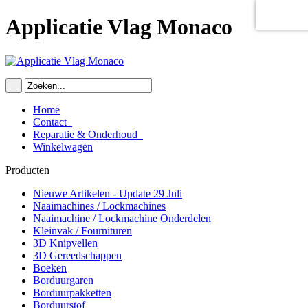
Applicatie Vlag Monaco
Home
Contact
Reparatie & Onderhoud
Winkelwagen
Producten
Nieuwe Artikelen - Update 29 Juli
Naaimachines / Lockmachines
Naaimachine / Lockmachine Onderdelen
Kleinvak / Fournituren
3D Knipvellen
3D Gereedschappen
Boeken
Borduurgaren
Borduurpakketten
Borduurstof