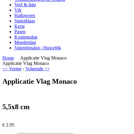
Verf & Inkt
Vilt
Halloween
Sinterklaas
Kerst
Pasen
Koningsdag
Moederdag
Valentijnsdag / Huwelijk
Home
Applicatie Vlag Monaco
Applicatie Vlag Monaco
<< Vorige
-
Volgende >>
Applicatie Vlag Monaco
5,5x8 cm
€
2.95