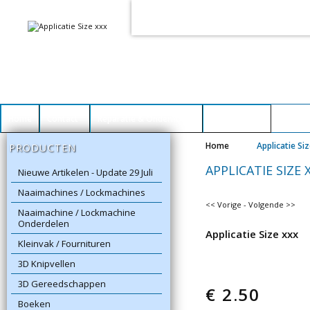
Voor het goed functioneren van dez
Dit heeft
geen
schadelijke gevolgen vo
Home
Contact
Reparatie & Onderhoud
Winkelwagen
Home
Applicatie Si
PRODUCTEN
APPLICATIE SIZE 
Nieuwe Artikelen - Update 29 Juli
Naaimachines / Lockmachines
<< Vorige
-
Volgende >>
Naaimachine / Lockmachine
Onderdelen
Applicatie Size xxx
Kleinvak / Fournituren
3D Knipvellen
3D Gereedschappen
€
2.50
Boeken