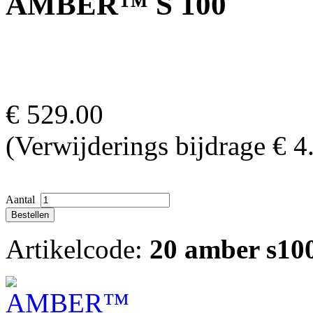
AMBER™ S 100
€
529.00
(Verwijderings bijdrage € 4
Aantal
Artikelcode:
20 amber s10