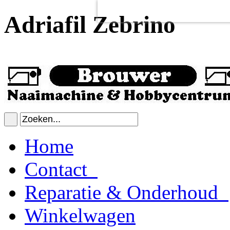
Voor het goed functioneren van de
Dit heeft
geen
schadelijke gevolgen v
Adriafil Zebrino
Home
Contact
Reparatie & Onderhoud
Winkelwagen