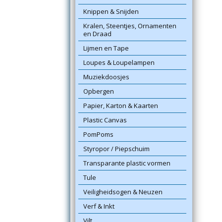
Knippen & Snijden
Kralen, Steentjes, Ornamenten
en Draad
Lijmen en Tape
Loupes & Loupelampen
Muziekdoosjes
Opbergen
Papier, Karton & Kaarten
Plastic Canvas
PomPoms
Styropor / Piepschuim
Transparante plastic vormen
Tule
Veiligheidsogen & Neuzen
Verf & Inkt
Vilt