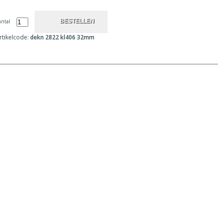
antal
rtikelcode:
dekn 2822 kl406 32mm