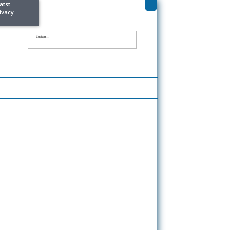
tst.
ivacy.