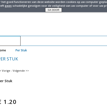
r het goed functioneren van deze website worden cookies op uw computer geplaa
eeft
geen
schadelijke gevolgen voor de veiligheid van uw computer of voor uw pr
Winkelwagen
ome
Per Stuk
PER STUK
< Vorige
-
Volgende >>
er Stuk
€
1.20