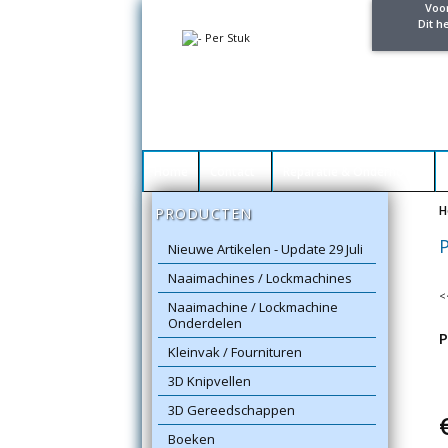
Voo
Dit h
Home
Contact
Reparatie & Onderhoud
H
PRODUCTEN
Nieuwe Artikelen - Update 29 Juli
Naaimachines / Lockmachines
<
Naaimachine / Lockmachine
Onderdelen
P
Kleinvak / Fournituren
3D Knipvellen
3D Gereedschappen
Boeken