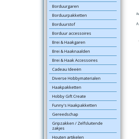
Borduurgaren
A
Borduurpakketten
A
Borduurstof
Borduur accessoires
Brei & Haakgaren
Brei & Haaknaalden
Brei & Haak Accessoires
Cadeau Ideeën
Diverse Hobbymaterialen
Haakpakketten
Hobby Gift Create
Funny's Haakpakketten
Gereedschap
Gripzakken / Zelfsluitende
zakjes
Houten artikelen