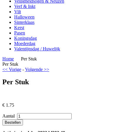
Veiligheidsogen & Neuzen
Verf & Inkt
Vilt
Halloween
Sinterklaas
Kerst
Pasen
Koningsdag
Moederdag
Valentijnsdag / Huwelijk
Home
Per Stuk
Per Stuk
<< Vorige
-
Volgende >>
Per Stuk
€
1.75
Aantal