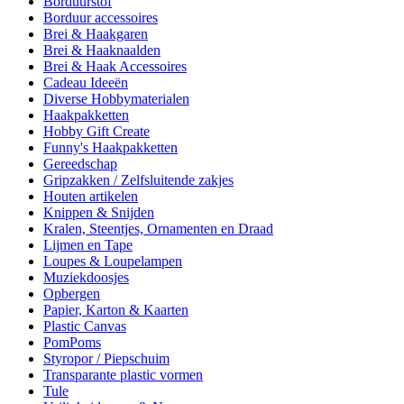
Borduurstof
Borduur accessoires
Brei & Haakgaren
Brei & Haaknaalden
Brei & Haak Accessoires
Cadeau Ideeën
Diverse Hobbymaterialen
Haakpakketten
Hobby Gift Create
Funny's Haakpakketten
Gereedschap
Gripzakken / Zelfsluitende zakjes
Houten artikelen
Knippen & Snijden
Kralen, Steentjes, Ornamenten en Draad
Lijmen en Tape
Loupes & Loupelampen
Muziekdoosjes
Opbergen
Papier, Karton & Kaarten
Plastic Canvas
PomPoms
Styropor / Piepschuim
Transparante plastic vormen
Tule