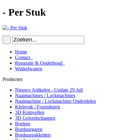
- Per Stuk
Home
Contact
Reparatie & Onderhoud
Winkelwagen
Producten
Nieuwe Artikelen - Update 29 Juli
Naaimachines / Lockmachines
Naaimachine / Lockmachine Onderdelen
Kleinvak / Fournituren
3D Knipvellen
3D Gereedschappen
Boeken
Borduurgaren
Borduurpakketten